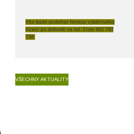
Vše bude probíhat formou výběrového
řízení po dohodě na tel. čísle
602 797
738
.
VŠECHNY AKTUALITY